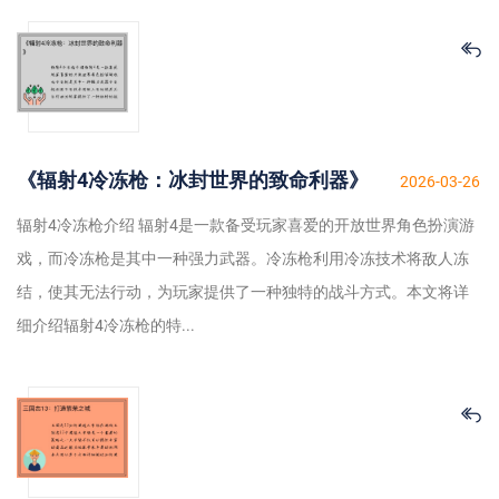
《辐射4冷冻枪：冰封世界的致命利器》
2026-03-26
辐射4冷冻枪介绍 辐射4是一款备受玩家喜爱的开放世界角色扮演游
戏，而冷冻枪是其中一种强力武器。冷冻枪利用冷冻技术将敌人冻
结，使其无法行动，为玩家提供了一种独特的战斗方式。本文将详
细介绍辐射4冷冻枪的特...