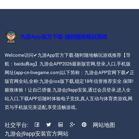
Welcome访问✔九游App官方下载-随时随地畅玩游戏推荐【导
航：baidu典ag】九游会APP2026最新版官网,登录,入口,手机版
网址(app-cn-livegame.com)以下简称：九游会APP官网下载✔正
版官网全站,全称:九游会ios版下载,稳定18年信誉推荐安全.保障!
极致体验！让自己骄傲.九游会j9app安装,通过会员登录,进入全
站入口,下载APP后随时体验电子竞技,真人互动与体育类游戏,网
页与手机版完美适配,享受流畅游戏。
社交平台:
网站地图
九游会j9app安装官方网站