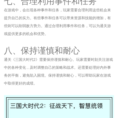
七、合理利用事件和任务
在游戏中，会出现各种事件和任务，玩家需要合理利用这些机会来
提升自己的实力。有些事件和任务可以带来资源和技能的增加，有
些则可以削弱敌方势力。通过合理利用事件和任务，可以为通关游
戏提供更多的机会和优势。
八、保持谨慎和耐心
通关《三国大时代2》需要保持谨慎和耐心。玩家需要时刻关注游戏
中的各种变化，及时调整自己的策略和战术。还需要处理好内外事
务的平衡，避免陷入困境。保持谨慎和耐心，可以帮助玩家在游戏
中取得更好的成绩。