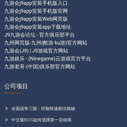
九游会j9app安装手机版入口
九游会j9app安装手机版官网
九游会j9app安装Web网页版
九游会j9app安装app下载地址
J9九游会论坛 - 官方俱乐部平台
九州网页版-九州(酷游·ku游)官方网站
九游会(J9) | J9游戏官方网站
九游娱乐 - (Ninegame)云游戏官方平台
九游老哥·(中国)俱乐部官方网站
公司项目
全面战争三国：经验快速刷法揭秘
中文版BIOS如何选择第一启动项